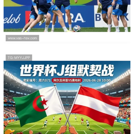
罗伯逊赛后担忧出局，苏格兰0-3巴西后的世
界杯命运分析