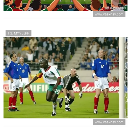
世界杯J组末轮双赛结果：阿根廷取胜，奥地
利战平阿尔及利亚