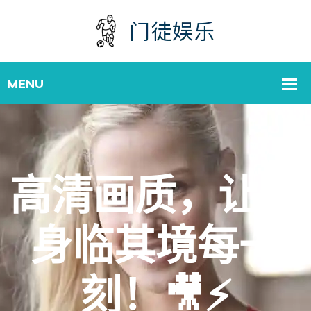
高清画质，让你
身临其境每一
刻！🎥⚡️