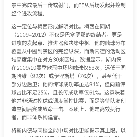
景中完成最后一传或射门，而非从后场发起并控制
整个进攻流程。
这一定位与梅西形成鲜明对比。梅西在同期
（2009–2012）不仅是巴塞罗那的终结者，更是
进攻的发起点、推进器和决策中枢。他的触球分布
覆盖从中圈到禁区的完整纵深，而斯内德的活动区
域高度集中在对方30米区域。数据显示，斯内德
在2009/10赛季欧冠中场均触球仅58次，远低于同
期哈维（92次）或伊涅斯塔（76次），甚至低于
部分边后卫；他的传球成功率虽达84%，但向前传
球占比不足25%，且长传成功率仅61%。这意味着
他并非通过控球或调度掌控比赛，而是等待队友创
造空间后完成致命一击。本质上，他是高效执行
者，而非体系构建者。
将斯内德与同档全能中场对比更能揭示其上限。以