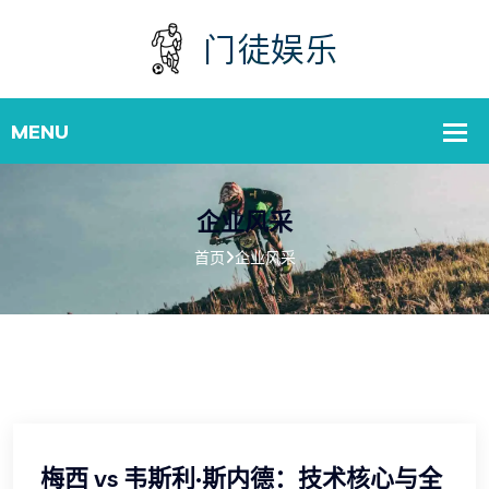
企业风采
首页
企业风采
梅西 vs 韦斯利·斯内德：技术核心与全