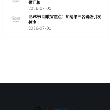
果汇总
2026-07-05
世界杯L组收官焦点：加纳第三名晋级引发
关注
2026-07-01