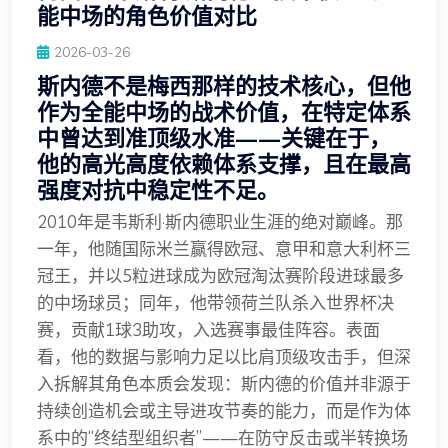
能中场的角色价值对比
2026-03-26
斯内德不是梅西那样的技术核心，但他
作为全能中场的战术价值，在特定体系
中曾达到准顶级水准——关键在于，
他的高光高度依赖体系支撑，且在最高
强度对抗中稳定性不足。
2010年是韦斯利·斯内德职业生涯的绝对巅峰。那
一年，他随国际米兰赢得欧冠、意甲和意大利杯三
冠王，并以5粒进球成为欧冠淘汰赛阶段进球最多
的中场球员；同年，他带领荷兰队杀入世界杯决
赛，贡献1球3助攻，入选赛事最佳阵容。表面
看，他的数据与影响力足以比肩顶级攻击手，但深
入拆解其角色本质会发现：斯内德的价值并非源于
持续创造机会或主导进攻节奏的能力，而是作为体
系中的“终结型组织者”——在防守反击或半转换场