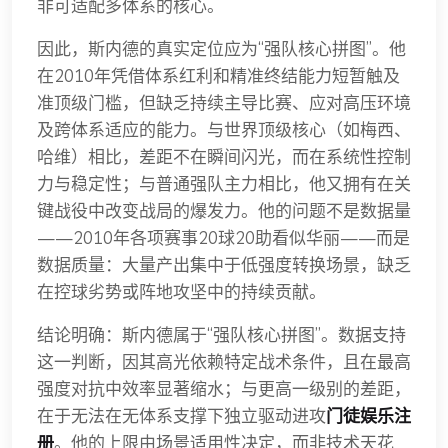
非可适配多体系的核心。
因此，斯内德的真实定位应为“强队核心拼图”。他
在2010年凭借体系红利和精准终结能力短暂触及
准顶级门槛，但缺乏持续主导比赛、应对高压环境
及跨体系适应的能力。与世界顶级核心（如梅西、
哈维）相比，差距不在瞬间闪光，而在系统性控制
力与稳定性；与普通强队主力相比，他又拥有在关
键战役中改变战局的爆发力。他的问题不是数据量
——2010年各项赛事20球20助看似华丽——而是
数据质量：大量产出集中于低强度转换场景，缺乏
在控球劣势或阵地攻坚中的持续贡献。
结论明确：斯内德属于“强队核心拼图”。数据支持
这一判断，因其高光依赖特定战术条件，且在最高
强度对抗中效率显著缩水；与更高一级别的差距，
在于无法在无体系支撑下独立驱动进攻
门徒娱乐注
册
。他的上限由场景适用性决定，而非技术天花