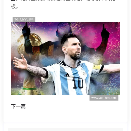
板。
下一篇