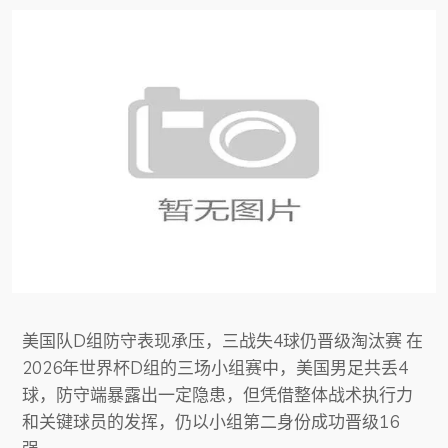
美国队D组防守表现承压，三战失4球仍晋级淘汰赛 在
2026年世界杯D组的三场小组赛中，美国男足共丢4
球，防守端暴露出一定隐患，但凭借整体战术执行力
和关键球员的发挥，仍以小组第二身份成功晋级16