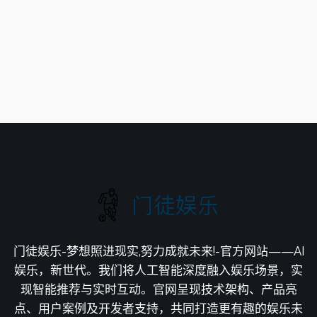
门徒娱乐-梦想照进现实,努力成就未来!-官方网站——AI
娱乐，新世代。我们将人工智能深度融入娱乐场景，实
现智能推荐与实时互动。官网呈现技术架构、产品亮
点、用户案例及开发者支持，共同打造更有趣的娱乐未