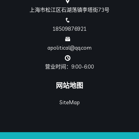
上海市松江区石湖荡镇李塔街73号
18509876921
apolitical@qq.com
营业时间：9:00-6:00
网站地图
SiteMap