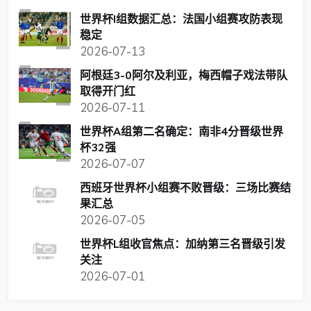
世界杯I组数据汇总：法国小组赛攻防表现
稳定
2026-07-13
阿根廷3-0阿尔及利亚，梅西帽子戏法带队
取得开门红
2026-07-11
世界杯A组第二名确定：南非4分晋级世界
杯32强
2026-07-07
西班牙世界杯小组赛不败晋级：三场比赛结
果汇总
2026-07-05
世界杯L组收官焦点：加纳第三名晋级引发
关注
2026-07-01