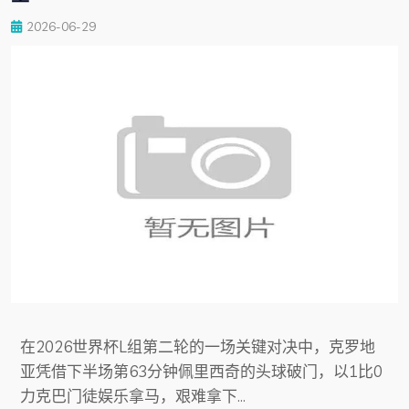
2026-06-29
在2026世界杯L组第二轮的一场关键对决中，克罗地
亚凭借下半场第63分钟佩里西奇的头球破门，以1比0
力克巴门徒娱乐拿马，艰难拿下...