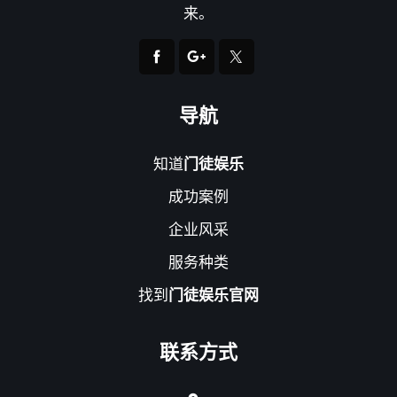
来。
导航
知道
门徒娱乐
成功案例
企业风采
服务种类
找到
门徒娱乐官网
联系方式