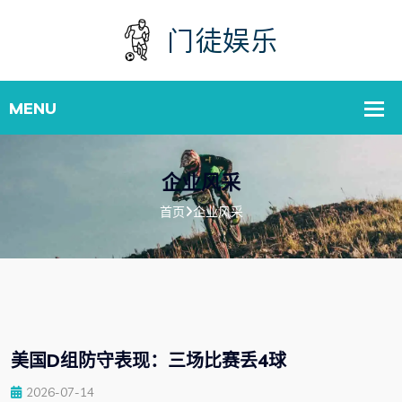
企业风采
首页
企业风采
美国D组防守表现：三场比赛丢4球
2026-07-14