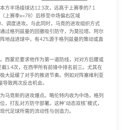
方半场接球达12.3次，远高于上赛季的7.1
（上赛季x=78）后移至中场偏右区域
局势、调度进攻。与此同时，马竞的进攻组织方式
通过格列兹曼的回撤吸引防守，为莫拉塔、阿尔
阵地战进球中，有42%源于格列兹曼的策动或直
。西蒙尼要求他作为第一道防线，对对方后腰或
拦截1.4次，在西甲所有前锋中排名前三。尤其在
极大延缓了对手的推进节奏。例如对阵塞维利亚
接导致两次反击机会。
为马竞新的进攻爆点。略伦特内收为中场，格列
位，打乱对方防守部署。这种“动态双核”模式，
现代足球所需的流动性与创造力。