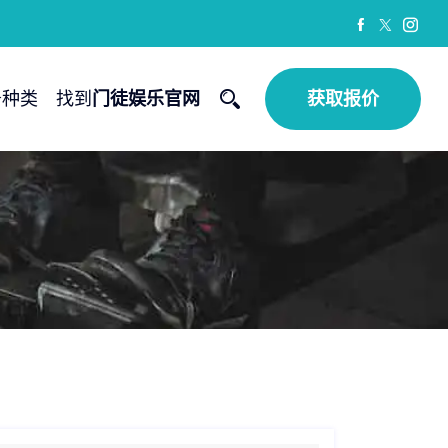
务种类
找到
门徒娱乐官网
获取报价