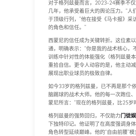
对于格列兹曼而言，2023-24赛季
几年，他承受着巨大的舆论压力。“人
于顶级行列，”他在接受《马卡报》采
的角色和信任。”
西蒙尼的信任成为关键转折。这位素以
通，明确表示：“你是我的战术核心，
训练中针对性的体能强化（格列兹曼本
重拾自信。更令人动容的是，他主动减
展现出职业球员的极致自律。
如今33岁的格列兹曼，已不再是那个
脑踢球的战术大师。他的每一次跑位、
蒙尼所言：“现在的格列兹曼，比25岁
格列兹曼的强势回归，不仅助力
门徒娱
下独特印记。他证明了在高度强调身体
角色转型延续巅峰。他的“自由前腰”