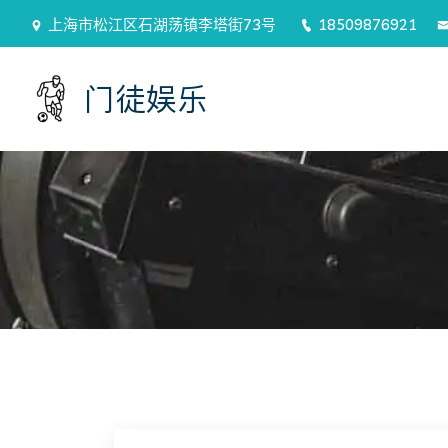
上海市松江区石湖荡镇李塔街73号
18509876921