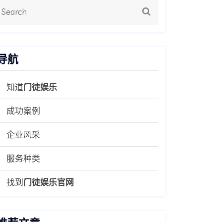
导航
知道
门徒娱乐
成功案例
企业风采
服务种类
找到
门徒娱乐官网