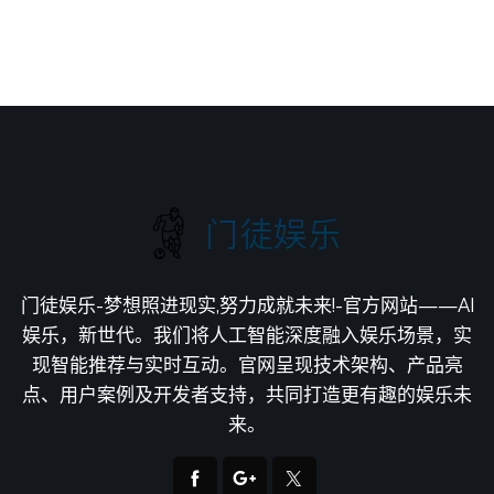
门徒娱乐-梦想照进现实,努力成就未来!-官方网站——AI
娱乐，新世代。我们将人工智能深度融入娱乐场景，实
现智能推荐与实时互动。官网呈现技术架构、产品亮
点、用户案例及开发者支持，共同打造更有趣的娱乐未
来。