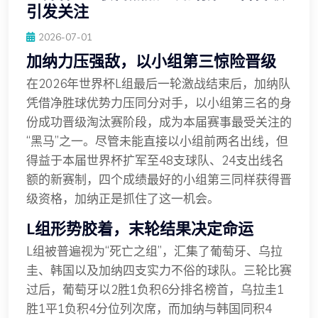
引发关注
2026-07-01
加纳力压强敌，以小组第三惊险晋级
在2026年世界杯L组最后一轮激战结束后，加纳队
凭借净胜球优势力压同分对手，以小组第三名的身
份成功晋级淘汰赛阶段，成为本届赛事最受关注的
“黑马”之一。尽管未能直接以小组前两名出线，但
得益于本届世界杯扩军至48支球队、24支出线名
额的新赛制，四个成绩最好的小组第三同样获得晋
级资格，加纳正是抓住了这一机会。
L组形势胶着，末轮结果决定命运
L组被普遍视为“死亡之组”，汇集了葡萄牙、乌拉
圭、韩国以及加纳四支实力不俗的球队。三轮比赛
过后，葡萄牙以2胜1负积6分排名榜首，乌拉圭1
胜1平1负积4分位列次席，而加纳与韩国同积4