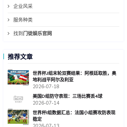
企业风采
服务种类
找到
门徒娱乐官网
推荐文章
世界杯J组末轮双赛结果：阿根廷取胜，奥
地利战平阿尔及利亚
2026-07-18
美国D组防守表现：三场比赛丢4球
2026-07-14
世界杯I组数据汇总：法国小组赛攻防表现
稳定
2026-07-13