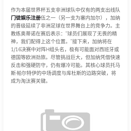
作为本届世界杯五支非洲球队中仅有的两支出线队
门徒娱乐注册
伍之一（另一支为塞内加尔），加纳
的晋级延续了非洲足球在世界舞台上的竞争力。主
教练奥蒂诺在赛后表示：“球员们展现了无畏的精
神，我们配得上这个位置。”接下来，加纳将在
1/16决赛中对阵H组头名，极有可能面对西班牙或
德国等欧洲劲旅。尽管挑战巨大，但加纳凭借快速
反击和强硬防守，仍有爆冷可能。其核心球员托马
斯·帕尔特伊的中场调度与库杜斯的边路突破，将
成为淘汰赛关键。