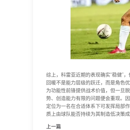
综上，科雷亚近期的表现确实“稳健”
回暖不是能力层级的跃迁，而是角色优
为功能性前锋提供战术价值，但一旦脱
势、创造能力有限的问题便会重现。因
定位为一名在合适体系下可发挥局部作
质上由球队能否持续为其制造低决策成
上一篇