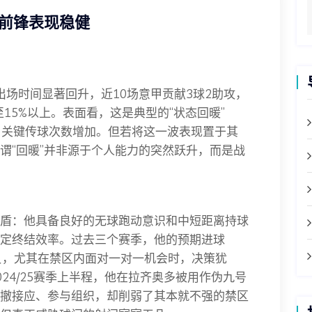
前锋表现稳健
的出场时间显著回升，近10场意甲贡献3球2助攻，
15%以上。表面看，这是典型的“状态回暖”
、关键传球次数增加。但若将这一波表现置于其
谓“回暖”并非源于个人能力的突然跃升，而是战
盾：他具备良好的无球跑动意识和中短距离持球
定终结效率。过去三个赛季，他的预期进球
负，尤其在禁区内面对一对一机会时，决策犹
24/25赛季上半程，他在拉齐奥多被用作伪九号
撤接应、参与组织，却削弱了其本就不强的禁区