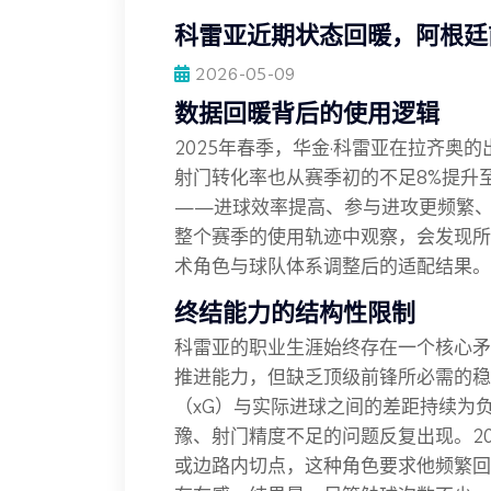
科雷亚近期状态回暖，阿根廷
2026-05-09
数据回暖背后的使用逻辑
2025年春季，华金·科雷亚在拉齐奥
射门转化率也从赛季初的不足8%提升至
——进球效率提高、参与进攻更频繁
整个赛季的使用轨迹中观察，会发现所
术角色与球队体系调整后的适配结果。
终结能力的结构性限制
科雷亚的职业生涯始终存在一个核心矛
推进能力，但缺乏顶级前锋所必需的稳
（xG）与实际进球之间的差距持续为
豫、射门精度不足的问题反复出现。20
或边路内切点，这种角色要求他频繁回