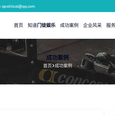
apolitical@qq.com
首页
知道
门徒娱乐
成功案例
企业风采
服
成功案例
首页
成功案例