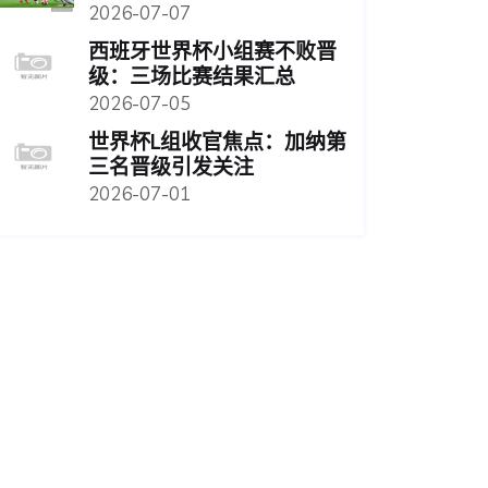
2026-07-07
西班牙世界杯小组赛不败晋
级：三场比赛结果汇总
2026-07-05
世界杯L组收官焦点：加纳第
三名晋级引发关注
2026-07-01