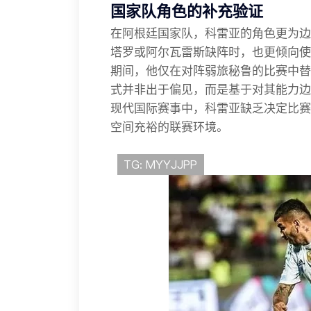
国家队角色的补充验证
在阿根廷国家队，科雷亚的角色更为边
塔罗或阿尔瓦雷斯缺阵时，也更倾向使
期间，他仅在对阵弱旅秘鲁的比赛中替
式并非出于偏见，而是基于对其能力边
现代国际赛事中，科雷亚缺乏决定比赛
空间充裕的联赛环境。