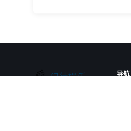
导航
知道
门徒娱乐-梦想照进现实,努力成就
成功
未来!-官方网站——AI娱乐，新世
代。我们将人工智能深度融入娱乐
企业
场景，实现智能推荐与实时互动。
服务
官网呈现技术架构、产品亮点、用