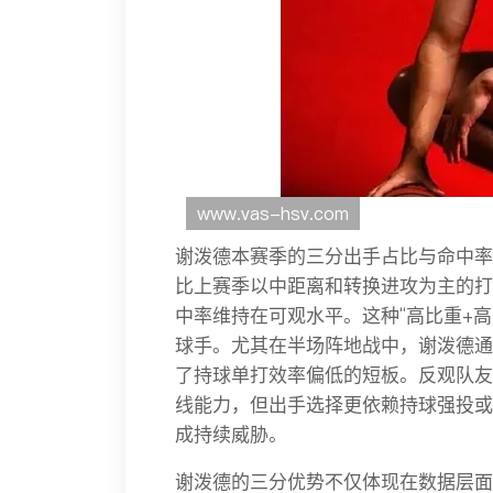
谢泼德本赛季的三分出手占比与命中率
比上赛季以中距离和转换进攻为主的打
中率维持在可观水平。这种“高比重+
球手。尤其在半场阵地战中，谢泼德通
了持球单打效率偏低的短板。反观队友如
线能力，但出手选择更依赖持球强投或
成持续威胁。
谢泼德的三分优势不仅体现在数据层面