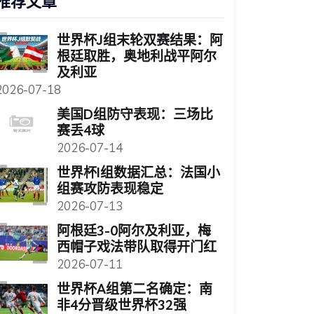
推荐文章
世界杯J组末轮双赛结果：阿
根廷取胜，奥地利战平阿尔
及利亚
2026-07-18
美国D组防守表现：三场比
赛丢4球
2026-07-14
世界杯I组数据汇总：法国小
组赛攻防表现稳定
2026-07-13
阿根廷3-0阿尔及利亚，梅
西帽子戏法带队取得开门红
2026-07-11
世界杯A组第二名确定：南
非4分晋级世界杯32强