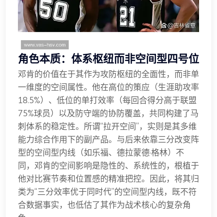
角色本质：体系枢纽而非空间型四号位
邓肯的价值在于其作为攻防枢纽的全面性，而非单
一维度的空间属性。他在高位的策应（生涯助攻率
18.5%）、低位的单打效率（每回合得分高于联盟
75%球员）以及防守端的协防覆盖，共同构建了马
刺体系的稳定性。所谓“拉开空间”，实则是其多维
能力综合作用下的副产品。与后来依靠三分改变阵
型的空间型内线（如乐福、德拉蒙德·格林）不
同，邓肯的空间影响是隐性的、系统性的，根植于
他对比赛节奏和位置感的精准把控。因此，将其归
类为“三分效率优于同时代”的空间型内线，既不符
合数据事实，也低估了其作为战术核心的复杂角