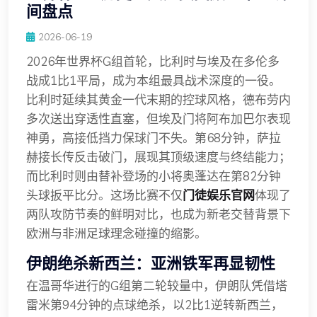
间盘点
2026-06-19
2026年世界杯G组首轮，比利时与埃及在多伦多
战成1比1平局，成为本组最具战术深度的一役。
比利时延续其黄金一代末期的控球风格，德布劳内
多次送出穿透性直塞，但埃及门将阿布加巴尔表现
神勇，高接低挡力保球门不失。第68分钟，萨拉
赫接长传反击破门，展现其顶级速度与终结能力；
而比利时则由替补登场的小将奥蓬达在第82分钟
头球扳平比分。这场比赛不仅
门徒娱乐官网
体现了
两队攻防节奏的鲜明对比，也成为新老交替背景下
欧洲与非洲足球理念碰撞的缩影。
伊朗绝杀新西兰：亚洲铁军再显韧性
在温哥华进行的G组第二轮较量中，伊朗队凭借塔
雷米第94分钟的点球绝杀，以2比1逆转新西兰，