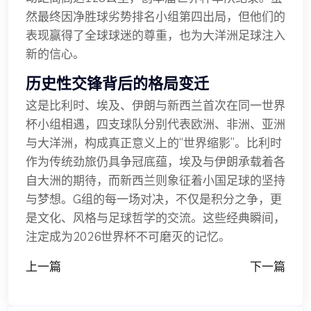
然最终因净胜球劣势排名小组第四出局，但他们的
表现赢得了全球球迷的尊重，也为大洋洲足球注入
新的信心。
历史性交锋背后的格局变迁
这是比利时、埃及、伊朗与新西兰首次在同一世界
杯小组相遇，四支球队分别代表欧洲、非洲、亚洲
与大洋洲，构成真正意义上的“世界缩影”。比利时
作为传统劲旅仍具争冠底蕴，埃及与伊朗承载着各
自大洲的期待，而新西兰则象征着小国足球的坚持
与梦想。G组的每一场对决，不仅是积分之争，更
是文化、风格与足球哲学的交流。这些经典瞬间，
注定成为2026世界杯不可磨灭的记忆。
上一篇
下一篇