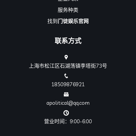
服务种类
找到
门徒娱乐官网
联系方式
上海市松江区石湖荡镇李塔街73号
18509876921
apolitical@qq.com
营业时间：9:00-6:00