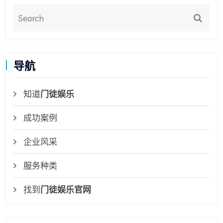
导航
知道
门徒娱乐
成功案例
企业风采
服务种类
找到
门徒娱乐官网