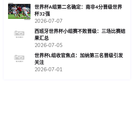
世界杯A组第二名确定：南非4分晋级世界
杯32强
2026-07-07
西班牙世界杯小组赛不败晋级：三场比赛结
果汇总
2026-07-05
世界杯L组收官焦点：加纳第三名晋级引发
关注
2026-07-01