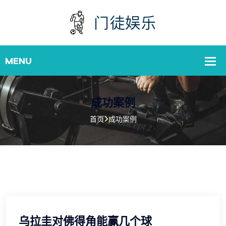
成功案例
首页
成功案例
乌拉圭对佛得角能赢几个球