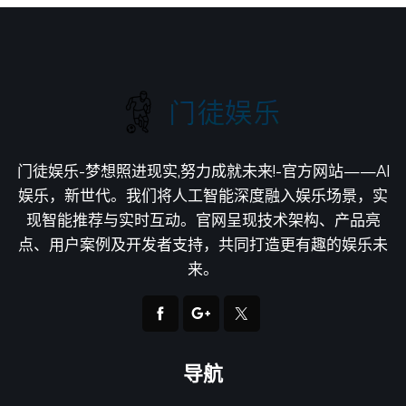
门徒娱乐-梦想照进现实,努力成就未来!-官方网站——AI
娱乐，新世代。我们将人工智能深度融入娱乐场景，实
现智能推荐与实时互动。官网呈现技术架构、产品亮
点、用户案例及开发者支持，共同打造更有趣的娱乐未
来。
导航