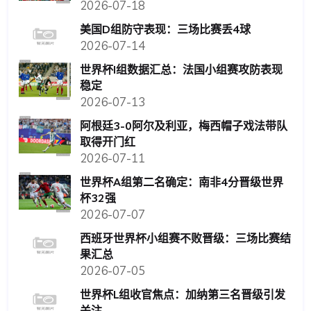
2026-07-18
美国D组防守表现：三场比赛丢4球
2026-07-14
世界杯I组数据汇总：法国小组赛攻防表现
稳定
2026-07-13
阿根廷3-0阿尔及利亚，梅西帽子戏法带队
取得开门红
2026-07-11
世界杯A组第二名确定：南非4分晋级世界
杯32强
2026-07-07
西班牙世界杯小组赛不败晋级：三场比赛结
果汇总
2026-07-05
世界杯L组收官焦点：加纳第三名晋级引发
关注