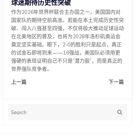
球迷期待历史性突破
作为2026年世界杯联合主办国之一，美国国内对
国家队的期待空前高涨。若能在本土完成历史性突
破、闯入八强甚至四强，不仅将极大推动足球运动
在北美地区的普及，也将为2028年洛杉矶奥运会
奠定坚实基础。眼下，2-0的胜利只是起点，真正
的试金石即将到来——16强战，美国队必须用更
强硬的表现证明自己不只是“潜力股”，而是真正的
世界强队竞争者。
上一篇
下一篇