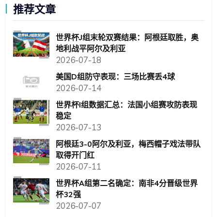
推荐文章
世界杯J组末轮双赛结果：阿根廷取胜，奥
地利战平阿尔及利亚
2026-07-18
美国D组防守表现：三场比赛丢4球
2026-07-14
世界杯I组数据汇总：法国小组赛攻防表现
稳定
2026-07-13
阿根廷3-0阿尔及利亚，梅西帽子戏法带队
取得开门红
2026-07-11
世界杯A组第二名确定：南非4分晋级世界
杯32强
2026-07-07