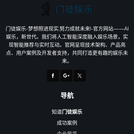
门徒娱乐-梦想照进现实,努力成就未来!-官方网站——AI
娱乐，新世代。我们将人工智能深度融入娱乐场景，实
现智能推荐与实时互动。官网呈现技术架构、产品亮
点、用户案例及开发者支持，共同打造更有趣的娱乐未
来。
导航
知道
门徒娱乐
成功案例
企业风采