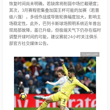
恢复时间尚未明确，若缺席将削弱中场拦截硬度；
其次，3月赛程密集叠加国王杯可能的加赛（若晋
级八强），多线作战或导致轮换幅度加大，影响主
场稳定性。此外，巴列卡斯球场照明系统近年曾出
现局部故障，虽已升级，但极端天气下仍存在临时
调整开球时间的可能，建议赛前24小时关注俱乐
部官方社交媒体公告。