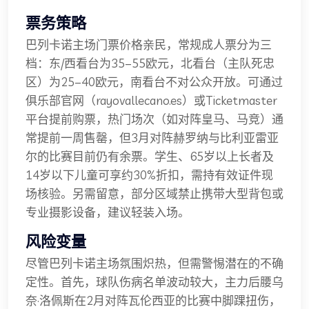
票务策略
巴列卡诺主场门票价格亲民，常规成人票分为三
档：东/西看台为35–55欧元，北看台（主队死忠
区）为25–40欧元，南看台不对公众开放。可通过
俱乐部官网（rayovallecano.es）或Ticketmaster
平台提前购票，热门场次（如对阵皇马、马竞）通
常提前一周售罄，但3月对阵赫罗纳与比利亚雷亚
尔的比赛目前仍有余票。学生、65岁以上长者及
14岁以下儿童可享约30%折扣，需持有效证件现
场核验。另需留意，部分区域禁止携带大型背包或
专业摄影设备，建议轻装入场。
风险变量
尽管巴列卡诺主场氛围炽热，但需警惕潜在的不确
定性。首先，球队伤病名单波动较大，主力后腰乌
奈·洛佩斯在2月对阵瓦伦西亚的比赛中脚踝扭伤，