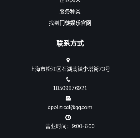
服务种类
找到
门徒娱乐官网
联系方式
上海市松江区石湖荡镇李塔街73号
18509876921
apolitical@qq.com
营业时间：9:00-6:00