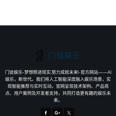
门徒娱乐-梦想照进现实,努力成就未来!-官方网站——AI
娱乐，新世代。我们将人工智能深度融入娱乐场景，实
现智能推荐与实时互动。官网呈现技术架构、产品亮
点、用户案例及开发者支持，共同打造更有趣的娱乐未
来。