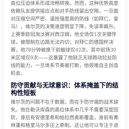
高位压迫体系形成流畅转换。然而，这种优势高度
依赖队友提供接应点和对手防线留出空隙。一旦面
对压缩空间严密、逼抢强度高的防线（如拜仁、皇
马），维尔茨的决策速度明显下降，失误率飙升。
上赛季欧冠淘汰赛对西汉姆，他全场仅1次关键传
球，被限制在边路无法内切；对拜仁的德国杯决
赛，他78分钟被换下前触球仅42次，其中前场30
米区域仅9次——这暴露了他缺乏无球跑动拉扯防
线的能力，一旦体系节奏被打断，他很难自主创造
机会。
防守贡献与无球意识：体系掩盖下的结
构性短板
维尔茨的问题不在于数据，而在于防守端的战术缺
失。他在勒沃库森的高位体系中几乎不需要深度回
防，身后有安德里希和帕拉西奥斯覆盖，身前有弗
林蓬和格里马尔多压上牵制。这让他可以专注于进