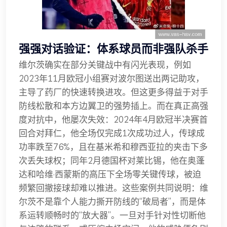
强强对话验证：体系球员而非强队杀手
维尔茨确实在部分关键战中有闪光表现，例如
2023年11月欧冠小组赛对波尔图送出两记助攻，
主导了药厂的快速转换进攻。但这更多得益于对手
防线松散和本方边翼卫的强势插上。而在真正高强
度对抗中，他屡次失效：2024年4月欧冠半决赛首
回合对拜仁，他全场仅完成1次成功过人，传球成
功率跌至76%，且在基米希和穆西亚拉的夹击下多
次丢失球权；同年2月德国杯对莱比锡，他在奥蓬
达和哈维·西蒙斯的高压下全场零关键传球，被迫
频繁回撤接球却难以推进。这些案例共同说明：维
尔茨不是靠个人能力撕开防线的“破局者”，而是体
系运转顺畅时的“放大器”。一旦对手针对性切断他