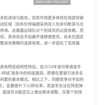
多粒进球与助攻，但其作用更多体现在局部突破
动区域（如布伦特福德采用双人包夹切断其与左
停滞。这暴露出球队对个别球员的过度依赖，而
径。其他攻击手如桑乔或穆德里克，尚未在固定
整进攻策略时选择有限，进一步固化了低效循
具有明显结构性特征。自2024年波切蒂诺接手
—终结”链条中的衔接漏洞。即便在夏窗引进多名
闲置的基本模式。相比之下，同期竞争对手如热
合，显著提升了xG转化率。若蓝军无法在阵型弹
次）或球员功能定位上做出根本调整，仅靠个别场