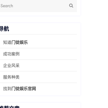
导航
知道
门徒娱乐
成功案例
企业风采
服务种类
找到
门徒娱乐官网