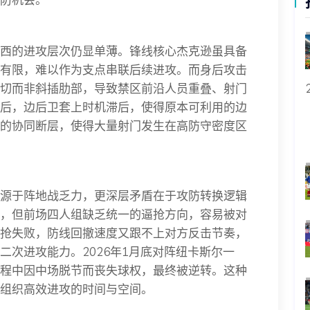
西的进攻层次仍显单薄。锋线核心杰克逊虽具备
有限，难以作为支点串联后续进攻。而身后攻击
切而非斜插肋部，导致禁区前沿人员重叠、射门
后，边后卫套上时机滞后，使得原本可利用的边
的协同断层，使得大量射门发生在高防守密度区
源于阵地战乏力，更深层矛盾在于攻防转换逻辑
，但前场四人组缺乏统一的逼抢方向，容易被对
抢失败，防线回撤速度又跟不上对方反击节奏，
二次进攻能力。2026年1月底对阵纽卡斯尔一
程中因中场脱节而丧失球权，最终被逆转。这种
组织高效进攻的时间与空间。