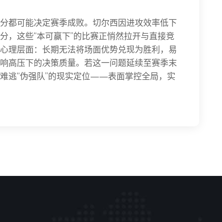
分都可能决定赛季成败。切尔西因进攻效率低下
分，这些“本可赢下”的比赛正悄然拉开与直接竞
心理层面：长期无法将场面优势兑现为胜利，易
响高压下的决策质量。若这一问题延续至赛季末
难逃“伪强队”的现实定位——表面掌控全局，实