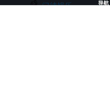
导航
知道
门徒娱乐-梦想照进现实,努力成就
成功
未来!-官方网站——AI娱乐，新世
代。我们将人工智能深度融入娱乐
企业
场景，实现智能推荐与实时互动。
服务
官网呈现技术架构、产品亮点、用
找到
户案例及开发者支持，共同打造更
有趣的娱乐未来。
Copyright © 2026 - 版权所有
门徒娱乐-梦想