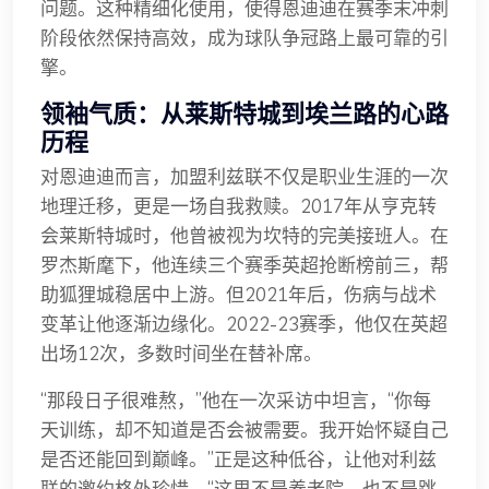
问题。这种精细化使用，使得恩迪迪在赛季末冲刺
阶段依然保持高效，成为球队争冠路上最可靠的引
擎。
领袖气质：从莱斯特城到埃兰路的心路
历程
对恩迪迪而言，加盟利兹联不仅是职业生涯的一次
地理迁移，更是一场自我救赎。2017年从亨克转
会莱斯特城时，他曾被视为坎特的完美接班人。在
罗杰斯麾下，他连续三个赛季英超抢断榜前三，帮
助狐狸城稳居中上游。但2021年后，伤病与战术
变革让他逐渐边缘化。2022-23赛季，他仅在英超
出场12次，多数时间坐在替补席。
“那段日子很难熬，”他在一次采访中坦言，“你每
天训练，却不知道是否会被需要。我开始怀疑自己
是否还能回到巅峰。”正是这种低谷，让他对利兹
联的邀约格外珍惜。“这里不是养老院，也不是跳