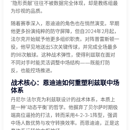
“隐形贡献”往往不被数据完全体现，却是教练组最
为珍视的品质。
随着赛季深入，恩迪迪的角色也在悄然演变。早期
他更多扮演纯粹的防守屏障，但自2024年2月起，
法尔克开始赋予他更多组织职责。对阵普雷斯顿一
役，他罕见地送出5次关键传球，并完成全场最多
的98次触球。这种战术弹性，使得利兹联在面对
不同对手时能灵活调整中场结构——既能打防
反，也能控场推进。
战术核心：恩迪迪如何重塑利兹联中场
体系
丹尼尔·法尔克为利兹联设计的战术体系，本质上
是一种“动态平衡”的哲学。他摒弃了贝尔萨时期极
端高位逼抢的打法，转而采用4-2-3-1阵型，强调
中场人数优势与攻守转换效率。而恩迪迪，正是这