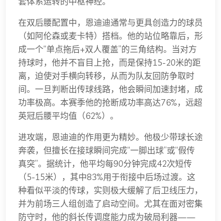
套体系运转的中枢神经。
在双后腰配置中，恩迪迪通常与更具创造力的球员
（如阿伦森或麦卡特）搭档。他的站位略靠后，形
成一个“单点拖后+双人覆盖”的三角结构。当对方
持球时，他并不盲目上抢，而是保持15-20米的距
离，迫使对手横向转移，从而为队友回防争取时
间。一旦判断出传球线路，他会瞬间加速封堵，成
功率极高。本赛季他的抢断成功率高达76%，远超
英冠后腰平均值（62%）。
进攻端，恩迪迪的作用更为精妙。他极少带球长途
奔袭，但擅长在接球瞬间完成“一脚出球”或“假传
真突”。据统计，他平均每90分钟完成42次短传
（5-15米），其中83%用于衔接中后场过渡。这
种看似平淡的传球，实则极大缓解了后卫线压力，
并为前场三人组创造了启动空间。尤其在面对密集
防守时，他的斜长传调度能力成为破局利器——