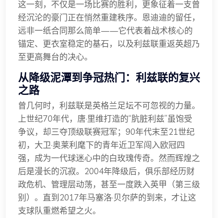
这一刻，不仅是一场比赛的胜利，更象征着一支曾
经沉沦的豪门正在悄然重建秩序。恩迪迪的留任，
远非一纸合同那么简单——它代表着战术核心的
锚定、更衣室稳定的基石，以及利兹联重返英超乃
至更高舞台的决心。
从降级泥潭到争冠热门：利兹联的复兴
之路
曾几何时，利兹联是英格兰足坛不可忽视的力量。
上世纪70年代，唐·里维打造的“肮脏利兹”虽饱受
争议，却三夺顶级联赛冠军；90年代末至21世纪
初，大卫·奥莱利麾下的青年近卫军闯入欧冠四
强，成为一代球迷心中的白玫瑰传奇。然而辉煌之
后是漫长的沉寂。2004年降级后，俱乐部经历财
政危机、管理层动荡，甚至一度跌入英甲（第三级
别）。直到2017年马塞洛·贝尔萨的到来，才让这
支球队重燃希望之火。