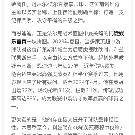
萨离任，丹尼尔·法尔克接掌帅印。这位前诺维奇
主帅以务实著称，上任伊始便明确目标：打造一支
纪律严明、攻守平衡的升级之师。
而恩迪迪，正是法尔克战术蓝图中最关键的
门徒娱
乐首页
一块拼图。2023年夏窗，当多家英超中游
球队对这位前莱斯特城主力后腰虎视眈眈时，利兹
联果断出手，以自由转会方式签下他。起初外界质
疑声不断：恩迪迪已年满27岁，近年伤病频发，
能否适应英冠高强度节奏？但半个赛季过去，他用
表现回应了所有疑问。截至2024年4月，他在英冠
出场32次，场均抢断3.1次、拦截2.4次，传球成功
率高达89%，成为联赛中场防守效率最高的球员之
一。
更关键的是，他的存在极大提升了球队整体稳定
性。本赛季至今，利兹联在46轮英冠赛程中仅输7