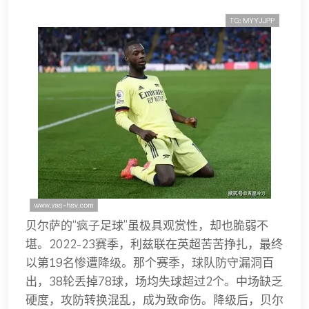
贝尔萨的“疯子足球”虽极具观赏性，却也脆弱不
堪。2022-23赛季，利兹联在英超苦苦挣扎，最终
以第19名惨遭降级。那个赛季，球队防守漏洞百
出，38轮丢掉78球，场均失球超过2个。中场缺乏
硬度，攻防转换混乱，成为致命伤。降级后，贝尔