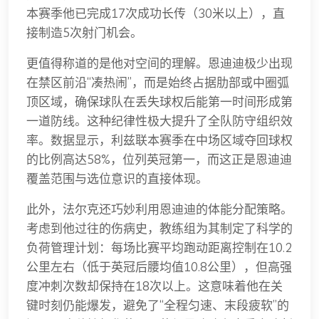
本赛季他已完成17次成功长传（30米以上），直
接制造5次射门机会。
更值得称道的是他对空间的理解。恩迪迪极少出现
在禁区前沿“凑热闹”，而是始终占据肋部或中圈弧
顶区域，确保球队在丢失球权后能第一时间形成第
一道防线。这种纪律性极大提升了全队防守组织效
率。数据显示，利兹联本赛季在中场区域夺回球权
的比例高达58%，位列英冠第一，而这正是恩迪迪
覆盖范围与选位意识的直接体现。
此外，法尔克还巧妙利用恩迪迪的体能分配策略。
考虑到他过往的伤病史，教练组为其制定了科学的
负荷管理计划：每场比赛平均跑动距离控制在10.2
公里左右（低于英冠后腰均值10.8公里），但高强
度冲刺次数却保持在18次以上。这意味着他在关
键时刻仍能爆发，避免了“全程匀速、末段疲软”的