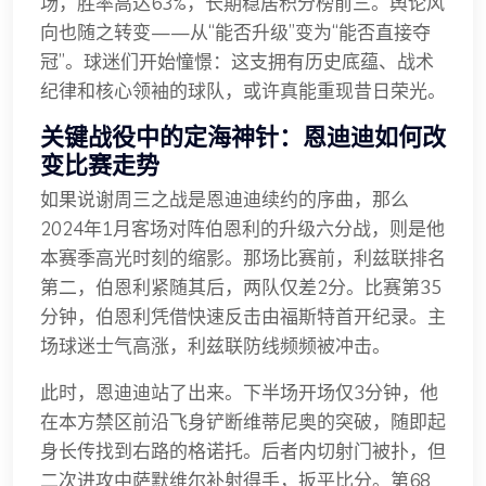
场，胜率高达63%，长期稳居积分榜前三。舆论风
向也随之转变——从“能否升级”变为“能否直接夺
冠”。球迷们开始憧憬：这支拥有历史底蕴、战术
纪律和核心领袖的球队，或许真能重现昔日荣光。
关键战役中的定海神针：恩迪迪如何改
变比赛走势
如果说谢周三之战是恩迪迪续约的序曲，那么
2024年1月客场对阵伯恩利的升级六分战，则是他
本赛季高光时刻的缩影。那场比赛前，利兹联排名
第二，伯恩利紧随其后，两队仅差2分。比赛第35
分钟，伯恩利凭借快速反击由福斯特首开纪录。主
场球迷士气高涨，利兹联防线频频被冲击。
此时，恩迪迪站了出来。下半场开场仅3分钟，他
在本方禁区前沿飞身铲断维蒂尼奥的突破，随即起
身长传找到右路的格诺托。后者内切射门被扑，但
二次进攻中萨默维尔补射得手，扳平比分。第68