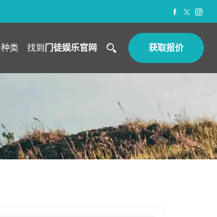
务种类
找到
门徒娱乐官网
获取报价