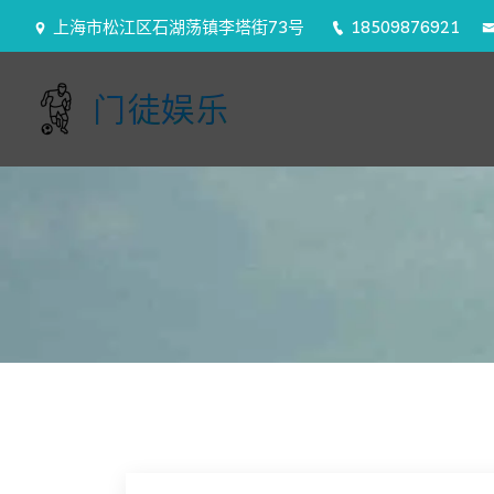
上海市松江区石湖荡镇李塔街73号
18509876921