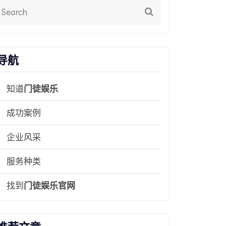
导航
知道
门徒娱乐
成功案例
企业风采
服务种类
找到
门徒娱乐官网