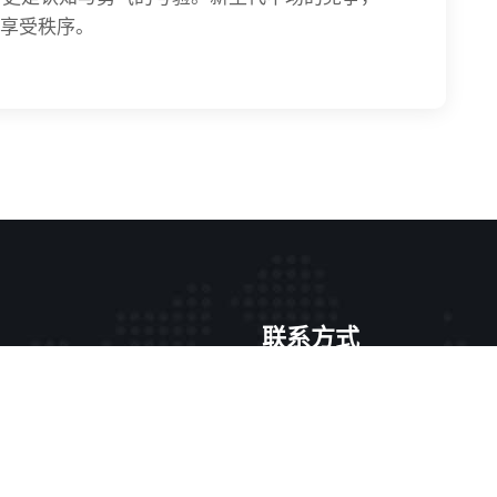
享受秩序。
联系方式
门徒娱乐
上海市松江区石湖荡镇
73号
案例
18509876921
风采