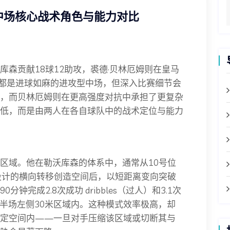
代中场核心战术角色与能力对比
勒沃库森贡献18球12助攻，裘德·贝林厄姆则在皇马
人都是进球如麻的进攻型中场，但深入比赛细节会
，而贝林厄姆则在更高强度对抗中承担了更复杂
低，而是由两人在各自球队中的战术定位与能力
区域。他在勒沃库森的体系中，通常从10号位
设计的横向转移创造空间后，以短距离变向突破
完成2.8次成功 dribbles（过人）和3.1次
方半场左侧30米区域内。这种模式效率极高，却
特定空间内——一旦对手压缩该区域或切断其与