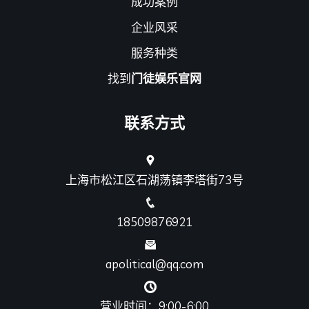
成功案例
企业风采
服务种类
找到
门徒娱乐官网
联系方式
上海市松江区石湖荡镇李塔街73号
18509876921
apolitical@qq.com
营业时间：9:00-6:00