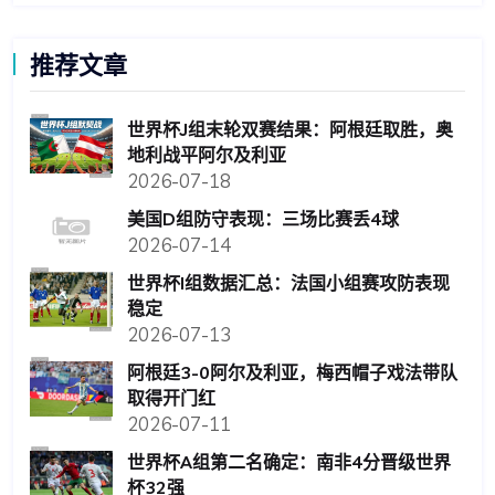
推荐文章
世界杯J组末轮双赛结果：阿根廷取胜，奥
地利战平阿尔及利亚
2026-07-18
美国D组防守表现：三场比赛丢4球
2026-07-14
世界杯I组数据汇总：法国小组赛攻防表现
稳定
2026-07-13
阿根廷3-0阿尔及利亚，梅西帽子戏法带队
取得开门红
2026-07-11
世界杯A组第二名确定：南非4分晋级世界
杯32强