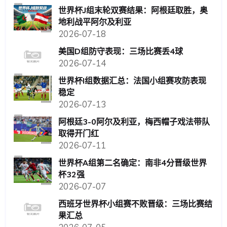
世界杯J组末轮双赛结果：阿根廷取胜，奥
地利战平阿尔及利亚
2026-07-18
美国D组防守表现：三场比赛丢4球
2026-07-14
世界杯I组数据汇总：法国小组赛攻防表现
稳定
2026-07-13
阿根廷3-0阿尔及利亚，梅西帽子戏法带队
取得开门红
2026-07-11
世界杯A组第二名确定：南非4分晋级世界
杯32强
2026-07-07
西班牙世界杯小组赛不败晋级：三场比赛结
果汇总