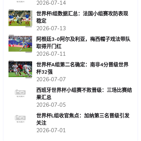
2026-07-14
世界杯I组数据汇总：法国小组赛攻防表现
稳定
2026-07-13
阿根廷3-0阿尔及利亚，梅西帽子戏法带队
取得开门红
2026-07-11
世界杯A组第二名确定：南非4分晋级世界
杯32强
2026-07-07
西班牙世界杯小组赛不败晋级：三场比赛结
果汇总
2026-07-05
世界杯L组收官焦点：加纳第三名晋级引发
关注
2026-07-01