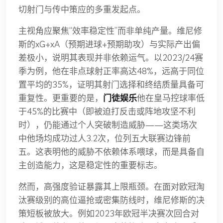
切射门与传中策应的多重发起点。
主视角应聚焦“效率稳定性”而非单纯产量。维尼修
斯的xG+xA（预期进球+预期助攻）与实际产出偏
差极小，说明其表现并非依赖运气。以2023/24赛
季为例，他在非点球射正率高达48%，远高于同位
置平均的35%，证明其射门选择和终结质量具备可
重复性。更重要的是，
门徒娱乐
他在皇马控球率低
于45%的比赛中（即被迫打反击或阵地攻坚不利
时），仍能通过个人突破制造威胁——这类场次
中他场均成功过人3.2次，位列五大联赛边锋前
五。这表明他的威胁不依赖体系喂球，而是具备自
主创造能力，这是稳定性的重要标志。
然而，高强度验证暴露其上限瓶颈。在面对欧冠淘
汰赛级别的高位逼抢或密集防线时，维尼修斯的决
策短板被放大。例如2023年欧冠半决赛次回合对