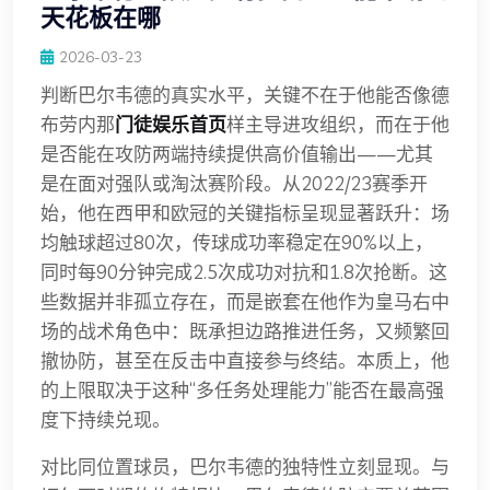
天花板在哪
2026-03-23
判断巴尔韦德的真实水平，关键不在于他能否像德
布劳内那
门徒娱乐首页
样主导进攻组织，而在于他
是否能在攻防两端持续提供高价值输出——尤其
是在面对强队或淘汰赛阶段。从2022/23赛季开
始，他在西甲和欧冠的关键指标呈现显著跃升：场
均触球超过80次，传球成功率稳定在90%以上，
同时每90分钟完成2.5次成功对抗和1.8次抢断。这
些数据并非孤立存在，而是嵌套在他作为皇马右中
场的战术角色中：既承担边路推进任务，又频繁回
撤协防，甚至在反击中直接参与终结。本质上，他
的上限取决于这种“多任务处理能力”能否在最高强
度下持续兑现。
对比同位置球员，巴尔韦德的独特性立刻显现。与