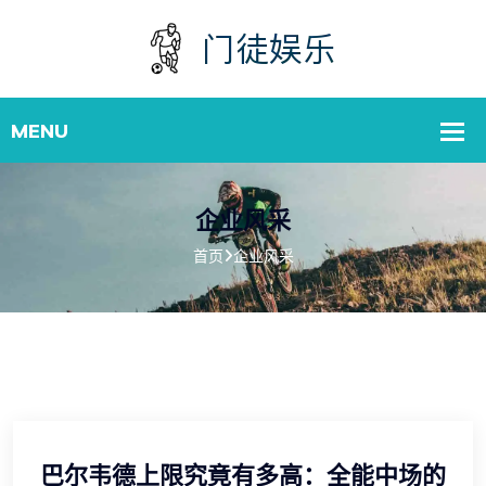
企业风采
首页
企业风采
巴尔韦德上限究竟有多高：全能中场的