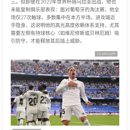
三。但即便在2022年世界杯随乌拉圭出战，他也
未能复制俱乐部表现：面对葡萄牙的淘汰赛，他全
场仅27次触球，多数集中在本方半场，进攻端近
乎隐身。这说明他的高光高度依赖体系支持，尤其
需要左侧有持球核心（如维尼修斯或贝林厄姆）吸
引防守，才能释放其后插上威胁。