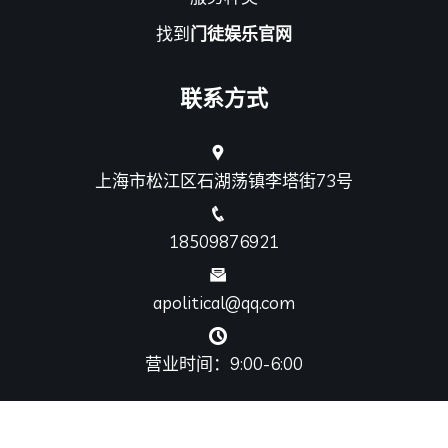
找到
门徒娱乐官网
联系方式
上海市松江区石湖荡镇李塔街73号
18509876921
apolitical@qq.com
营业时间：9:00-6:00
网站地图