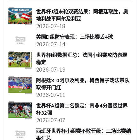
世界杯J组末轮双赛结果：阿根廷取胜，奥
地利战平阿尔及利亚
2026-07-18
美国D组防守表现：三场比赛丢4球
2026-07-14
世界杯I组数据汇总：法国小组赛攻防表现
稳定
2026-07-13
阿根廷3-0阿尔及利亚，梅西帽子戏法带队
取得开门红
2026-07-11
世界杯A组第二名确定：南非4分晋级世界
杯32强
2026-07-07
西班牙世界杯小组赛不败晋级：三场比赛结
果汇总