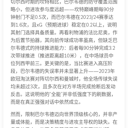
切尔西时期的坎特相比，巴尔韦德的防守覆盖范围
略小，但进攻参与度远超——坎特巅峰期每90分
钟射门不足0.5次，而巴尔韦德在2023/24赛季达
到1.6次，且xG（预期进球）稳定在0.2以上，说明
其射门选择具备质量。再看利物浦的法比尼奥，作
为后置节拍器，其向前传球成功率虽高，但缺乏巴
尔韦德式的持球推进能力：后者每90分钟完成3.2
次带球推进（推进距离超10米），在中场球员中
位列西甲前三。更关键的是，当比赛进入高压阶
段，巴尔韦德的失误率并未显著上升——2023年
欧冠淘汰赛对阵切尔西和曼城时，他全场传球失误
均未超过3次，且多次在对方半场完成抢断后发动
反击。这说明他的“全能”并非低强度下的刷数据，
而是在真正强强对话中依然成立。
然而，限制巴尔韦德迈向世界顶级核心的，并非产
量或体能，而是决策精度与进攻主导权的缺失。在