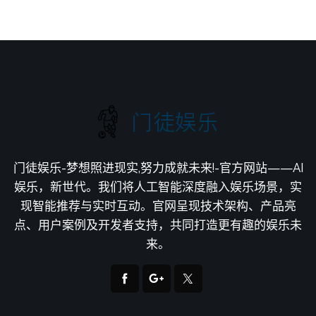
门徒娱乐-梦想照进现实,努力成就未来!-官方网站——AI
娱乐，新世代。我们将人工智能深度融入娱乐场景，实
现智能推荐与实时互动。官网呈现技术架构、产品亮
点、用户案例及开发者支持，共同打造更有趣的娱乐未
来。