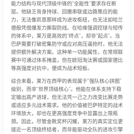
能力结构与现代顶级中锋的“全能性”要求存在断
层。他缺乏背身持球、回撤串联或边路策应的能
力，无法像凯恩那样成为进攻枢纽，也无法如哈兰
德般凭借爆发力撕裂防线。在哈维强调控球与短传
的体系中，莱万是高效的“终点”，却非“起点”。当
巴萨需要打破密集防守或应对高压逼抢时，他无法
提供额外解决方案。这种单一功能属性，在常规联
赛中可通过体系掩盖，但在欧冠淘汰赛或国家德比
等高强度对抗中，便成为战术短板。
综合来看，莱万在西甲的表现属于“强队核心拼图”
级别，而非“世界顶级核心”。他能在体系支持下稳
定输出高产进球，但无法凭一己之力改变比赛走势
或适应多元战术需求。他的价值被巴萨特定的战术
环境放大，却也在更高强度竞争中显露出上限瓶
颈。因此，尽管金靴奖杯闪耀，莱万的真实定位更
接近一名顶级终结者，而非能驱动全队的进攻引擎