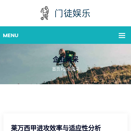
企业风采
首页
企业风采
莱万西甲进攻效率与适应性分析