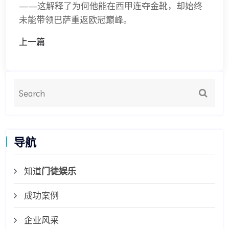
——这解释了为何他能在西甲连夺金靴，却始终
未能带领巴萨重返欧冠巅峰。
上一篇
导航
知道
门徒娱乐
成功案例
企业风采