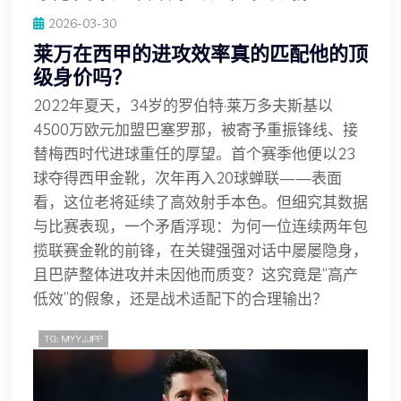
2026-03-30
莱万在西甲的进攻效率真的匹配他的顶
级身价吗？
2022年夏天，34岁的罗伯特·莱万多夫斯基以
4500万欧元加盟巴塞罗那，被寄予重振锋线、接
替梅西时代进球重任的厚望。首个赛季他便以23
球夺得西甲金靴，次年再入20球蝉联——表面
看，这位老将延续了高效射手本色。但细究其数据
与比赛表现，一个矛盾浮现：为何一位连续两年包
揽联赛金靴的前锋，在关键强强对话中屡屡隐身，
且巴萨整体进攻并未因他而质变？这究竟是“高产
低效”的假象，还是战术适配下的合理输出？