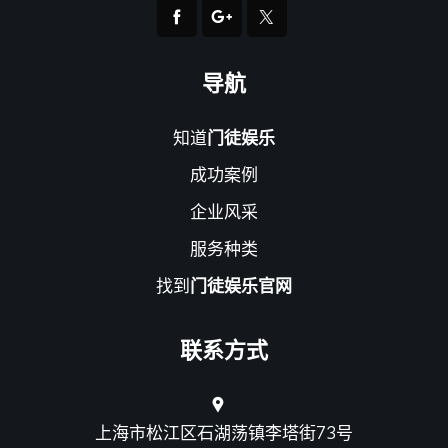
导航
知道
门徒娱乐
成功案例
企业风采
服务种类
找到
门徒娱乐官网
联系方式
上海市松江区石湖荡镇李塔街73号