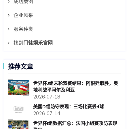
成功案例
企业风采
服务种类
找到
门徒娱乐官网
推荐文章
世界杯J组末轮双赛结果：阿根廷取胜，奥
地利战平阿尔及利亚
2026-07-18
美国D组防守表现：三场比赛丢4球
2026-07-14
世界杯I组数据汇总：法国小组赛攻防表现