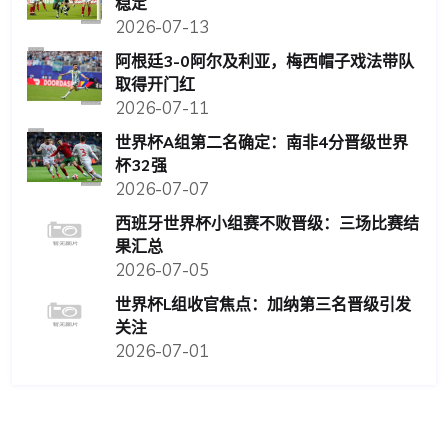
稳定
2026-07-13
阿根廷3-0阿尔及利亚，梅西帽子戏法带队
取得开门红
2026-07-11
世界杯A组第二名确定：南非4分晋级世界
杯32强
2026-07-07
西班牙世界杯小组赛不败晋级：三场比赛结
果汇总
2026-07-05
世界杯L组收官焦点：加纳第三名晋级引发
关注
2026-07-01