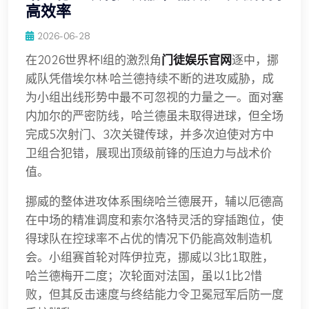
高效率
2026-06-28
在2026世界杯I组的激烈角
门徒娱乐官网
逐中，挪
威队凭借埃尔林·哈兰德持续不断的进攻威胁，成
为小组出线形势中最不可忽视的力量之一。面对塞
内加尔的严密防线，哈兰德虽未取得进球，但全场
完成5次射门、3次关键传球，并多次迫使对方中
卫组合犯错，展现出顶级前锋的压迫力与战术价
值。
挪威的整体进攻体系围绕哈兰德展开，辅以厄德高
在中场的精准调度和索尔洛特灵活的穿插跑位，使
得球队在控球率不占优的情况下仍能高效制造机
会。小组赛首轮对阵伊拉克，挪威以3比1取胜，
哈兰德梅开二度；次轮面对法国，虽以1比2惜
败，但其反击速度与终结能力令卫冕冠军后防一度