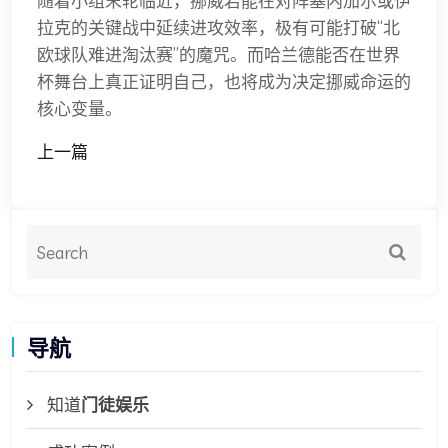
随着小组末轮临近，挪威若能在对阵塞内加尔或伊
拉克的关键战中延续进攻效率，极有可能打破“北
欧球队难进淘汰赛”的魔咒。而哈兰德能否在世界
杯舞台上真正证明自己，也将成为决定挪威命运的
核心变量。
上一篇
导航
知道
门徒娱乐