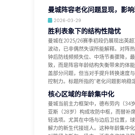
曼城阵容老化问题显现，影响
2026-03-29
胜利表象下的结构性隐忧
曼城在2025/26赛季初段仍展现出
波动，已非偶然失误所能解释。对阵热
钟后防线频频失位、中场节奏骤降，最
致，而是阵容年龄结构失衡带来的体能
盖部分问题，但当对手提升转换速度与
控制力。标题所指的“老化问题影响稳
核心区域的年龄集中化
曼城当前主力框架中，德布劳内（34岁
亚斯（28岁）构成攻防中枢，而替补席
轻选项。尤其在中场与边后卫位置，球
解力的新生代接班人。这种年龄集中