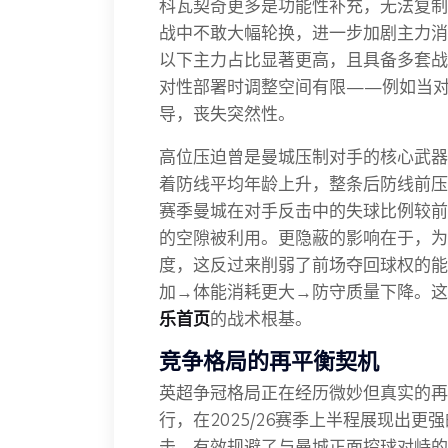
科瓦契奇更多是功能性补充，无法复制
战中不敢大幅轮换，进一步加剧主力消
以下主力占比显著更高，且具备多套战
对性部署时调整空间有限——例如当
导，丧失突然性。
高位压迫曾是曼城压制对手的核心武器
着防线平均年龄上升，整条后防线前压后
赛季曼城在对手反击中的失球比例较前
的空隙被利用。更隐蔽的影响在于，为
度，这反过来削弱了前场夺回球权的能
加→体能消耗更大→防守质量下降。这
乐首页
的战术根基。
竞争格局的再平衡契机
英超争冠格局正在经历微妙但真实的再
行，在2025/26赛季上半程展现出
击，有效规避了与曼城正面控球对峙的