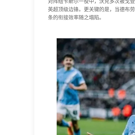
对阵纽卡斯尔一役中，沃克多次被戈登
英超顶级边锋。更关键的是，当德布劳
条的衔接效率随之塌陷。