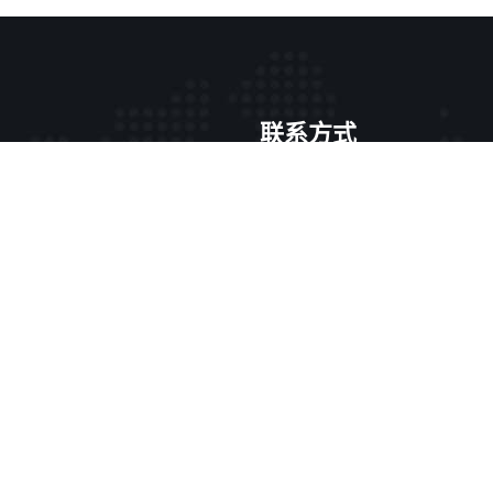
联系方式
门徒娱乐
上海市松江区石湖荡镇
73号
案例
18509876921
风采
apolitical@qq.com
种类
营业时间：9:00-6:00
门徒娱乐官网