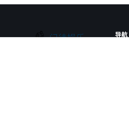
导航
知道
门徒娱乐-梦想照进现实,努力成就
成功
未来!-官方网站——AI娱乐，新世
代。我们将人工智能深度融入娱乐
企业
场景，实现智能推荐与实时互动。
服务
官网呈现技术架构、产品亮点、用
找到
户案例及开发者支持，共同打造更
有趣的娱乐未来。