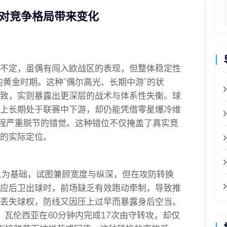
对竞争格局带来变化
不定，虽偶有闯入欧战区的表现，但整体稳定性
的黄金时期。这种“偶尔高光、长期中游”的状
致，实则暴露出更深层的战术与体系性失衡。球
上长期处于联赛中下游，却仍能凭借零星爆冷维
过程严重脱节的错觉。这种错位不仅掩盖了真实竞
的实际定位。
-3-1为基础，试图兼顾宽度与纵深，但在攻防转换
应后卫出球时，前场缺乏有效跑动牵制，导致推
丢失球权，防线又因压上过早而暴露身后空当。
役，瓦伦西亚在60分钟内完成17次由守转攻，却仅