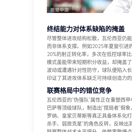
终结能力对体系缺陷的掩盖
尽管整体进攻结构松散，瓦伦西亚仍能
而非体系支撑。例如2025年夏窗引
20%的射正转化率，多次在低控球率比
模式虽能带来短期积分收益，却掩盖了
波动或遭遇针对性防守，球队便陷入长
印证了其进攻体系缺乏可持续创造力的
联赛格局中的错位竞争
瓦伦西亚的“伪强队”属性正在重塑西
巴萨等顶级球队，制造出“搅局者”假
罗纳、皇家贝蒂斯等真正具备体系化打
杀手、弱旅克星”的角色反转，反映出
联赛整体战术水平提升，依赖零散爆点