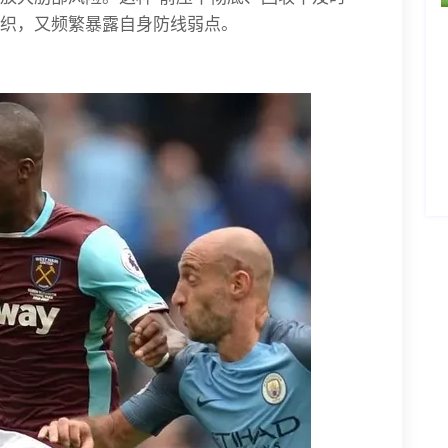
织，又频繁暴露自身防线弱点。