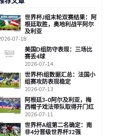
推荐文章
世界杯J组末轮双赛结果：阿
根廷取胜，奥地利战平阿尔
及利亚
2026-07-18
美国D组防守表现：三场比
赛丢4球
2026-07-14
世界杯I组数据汇总：法国小
组赛攻防表现稳定
2026-07-13
阿根廷3-0阿尔及利亚，梅
西帽子戏法带队取得开门红
2026-07-11
世界杯A组第二名确定：南
非4分晋级世界杯32强